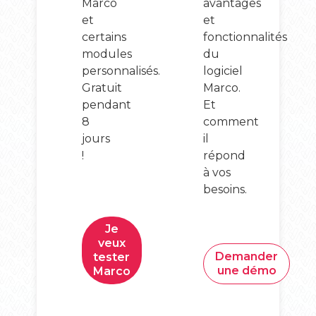
Marco
avantages
et
et
certains
fonctionnalités
modules
du
personnalisés.
logiciel
Gratuit
Marco.
pendant
Et
8
comment
jours
il
!
répond
à vos
besoins.
Je
veux
Demander
tester
une démo
Marco